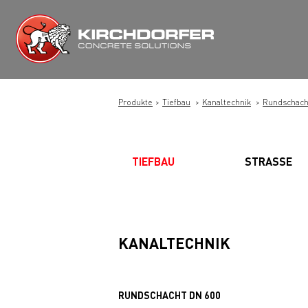
Zum
Inhalt
springen
Produkte
Tiefbau
Kanaltechnik
Rundschach
TIEFBAU
STRASSE
KANALTECHNIK
RUNDSCHACHT DN 600