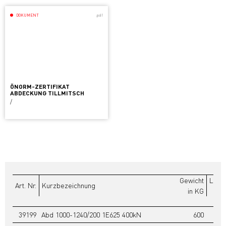
DOKUMENT
.pdf
ÖNORM-ZERTIFIKAT
ABDECKUNG TILLMITSCH
/
Gewicht
Liste
Art. Nr.
Kurzbezeichnung
in KG
39199
Abd 1000-1240/200 1E625 400kN
600