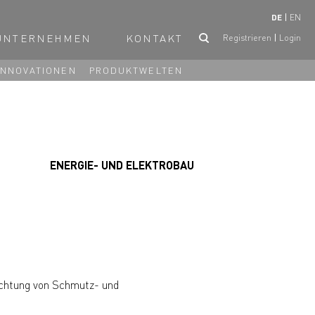
DE
EN
UNTERNEHMEN
KONTAKT
Registrieren
Login
INNOVATIONEN
PRODUKTWELTEN
ENERGIE- UND ELEKTROBAU
ichtung von Schmutz- und