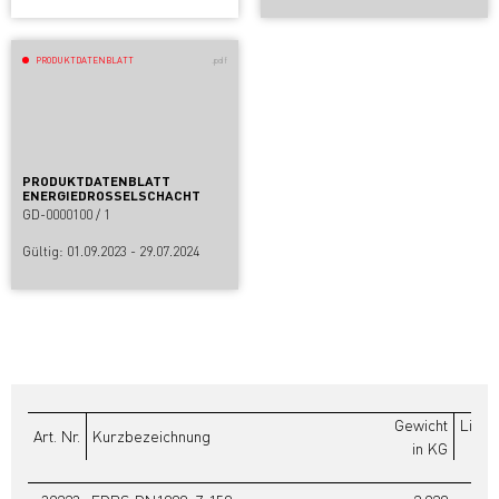
PRODUKTDATENBLATT
.pdf
PRODUKTDATENBLATT
ENERGIEDROSSELSCHACHT
GD-0000100 / 1
Gültig: 01.09.2023 - 29.07.2024
Gewicht
Liste
Art. Nr.
Kurzbezeichnung
in KG