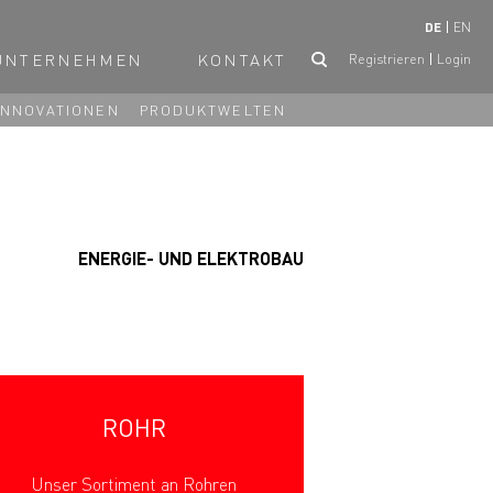
DE
EN
UNTERNEHMEN
KONTAKT
Registrieren
Login
INNOVATIONEN
PRODUKTWELTEN
ENERGIE- UND ELEKTROBAU
ROHR
Unser Sortiment an Rohren