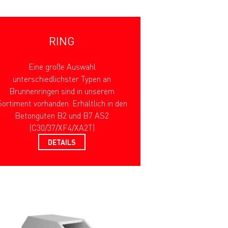
RING
Eine große Auswahl
unterschiedlichster Typen an
Brunnenringen sind in unserem
Sortiment vorhanden. Erhältlich in den
Betongüten B2 und B7 AS2
(C30/37/XF4/XA2T)
DETAILS