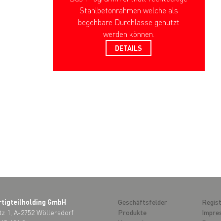
Stahlbetonrahmen welche als
begehbare Durchlässe genutzt
werden können.
DETAILS
rtigteilholding GmbH
Geschäftsfelder
Regist
tz 1, A-2752 Wöllersdorf
Produkte
Impre