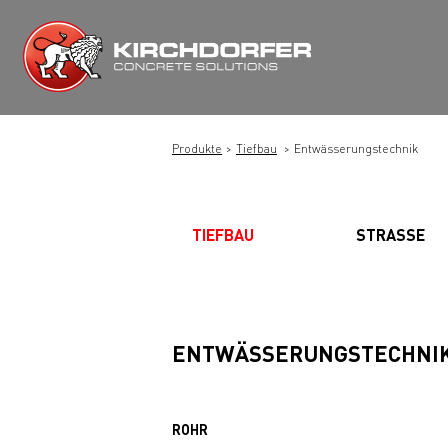
Zum
Inhalt
springen
Produkte
Tiefbau
Entwässerungstechnik
TIEFBAU
STRASSE
ENTWÄSSERUNGSTECHNI
ROHR