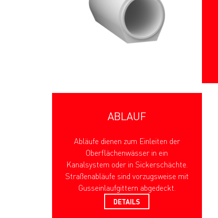
ABLAUF
Abläufe dienen zum Einleiten der
Oberflächenwässer in ein
Kanalsystem oder in Sickerschächte.
Straßenabläufe sind vorzugsweise mit
Gusseinlaufgittern abgedeckt.
DETAILS