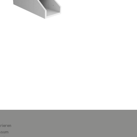
rieren
ssum