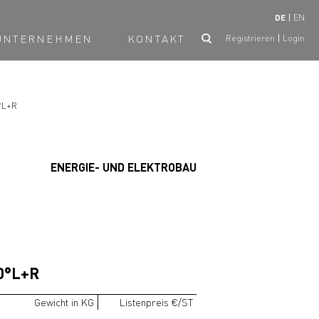
DE
EN
UNTERNEHMEN
KONTAKT
Registrieren
Login
°L+R
ENERGIE- UND ELEKTROBAU
0°L+R
Gewicht in KG
Listenpreis €/ST