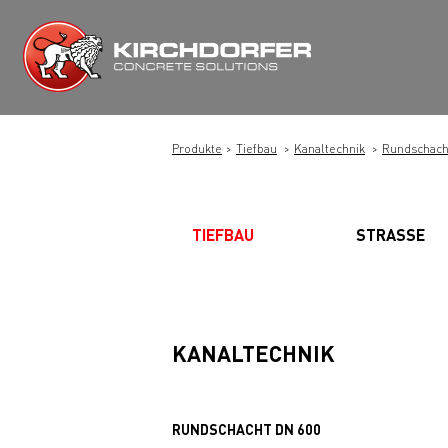
Zum
Inhalt
springen
Produkte
Tiefbau
Kanaltechnik
Rundschach
TIEFBAU
STRASSE
KANALTECHNIK
RUNDSCHACHT DN 600