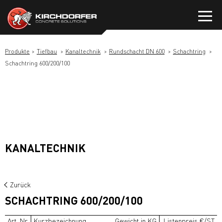
Zum
Inhalt
springen
Produkte
Tiefbau
Kanaltechnik
Rundschacht DN 600
Schachtring
Schachtring 600/200/100
KANALTECHNIK
Zurück
SCHACHTRING 600/200/100
Art. Nr.
Kurzbezeichnung
Gewicht in KG
Listenpreis €/ST