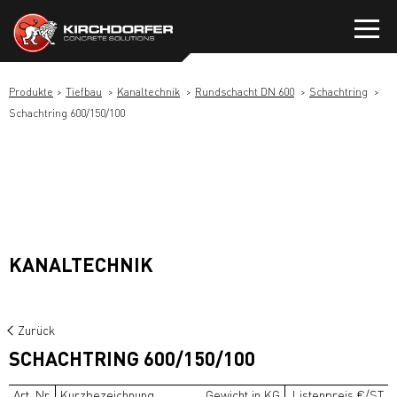
Zum
Inhalt
springen
Produkte
Tiefbau
Kanaltechnik
Rundschacht DN 600
Schachtring
Schachtring 600/150/100
KANALTECHNIK
Zurück
SCHACHTRING 600/150/100
Art. Nr.
Kurzbezeichnung
Gewicht in KG
Listenpreis €/ST