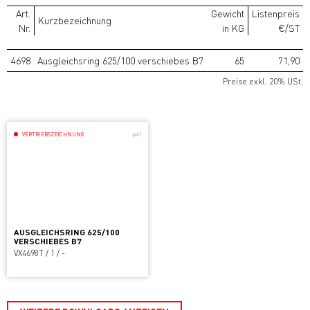
Art.
Gewicht
Listenpreis
Kurzbezeichnung
Nr.
in KG
€/ST
4698
Ausgleichsring 625/100 verschiebes B7
65
71,90
Preise exkl. 20% USt.
VERTRIEBSZEICHNUNG
.pdf
AUSGLEICHSRING 625/100
VERSCHIEBES B7
VX4698T / 1 / -