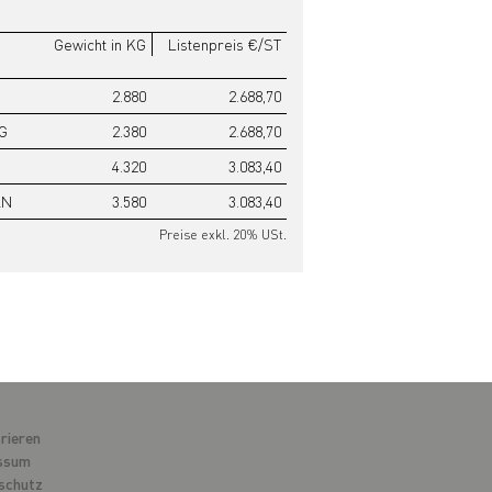
Gewicht in KG
Listenpreis €/ST
2.880
2.688,70
G
2.380
2.688,70
4.320
3.083,40
kN
3.580
3.083,40
Preise exkl. 20% USt.
rieren
ssum
schutz