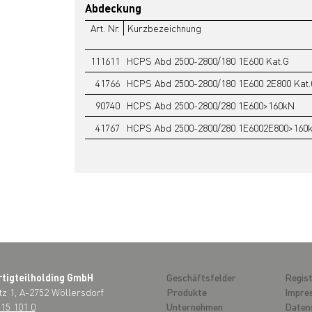
Abdeckung
Art. Nr.
Kurzbezeichnung
111611
HCPS Abd 2500-2800/180 1E600 Kat.G
41766
HCPS Abd 2500-2800/180 1E600 2E800 Kat.
90740
HCPS Abd 2500-2800/280 1E600>160kN
41767
HCPS Abd 2500-2800/280 1E6002E800>160
rtigteilholding GmbH
Geschäftsfelder
Regist
tz 1, A-2752 Wöllersdorf
Produkte
Impre
715 101 0
Unternehmen
Daten