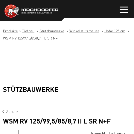
Zum
Inhalt
springen
Produkte
Tiefbau
Stützbauwerke
Winkelstützmauer
Höhe 125 cm
WSM RV 125/99,5/85/8,7 II L SR N+F
STÜTZBAUWERKE
Zurück
WSM RV 125/99,5/85/8,7 II L SR N+F
Gewicht
Listenpreis