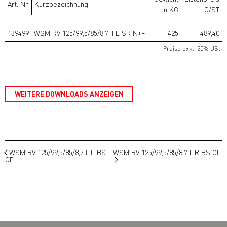
Art. Nr.
Kurzbezeichnung
in KG
€/ST
139499
WSM RV 125/99,5/85/8,7 II L SR N+F
425
489,40
Preise exkl. 20% USt.
WEITERE DOWNLOADS ANZEIGEN
WSM RV 125/99,5/85/8,7 II L BS
WSM RV 125/99,5/85/8,7 II R BS OF
OF