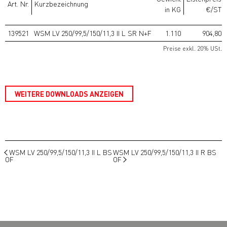
Art. Nr.
Kurzbezeichnung
in KG
€/ST
139521
WSM LV 250/99,5/150/11,3 II L SR N+F
1.110
904,80
Preise exkl. 20% USt.
WEITERE DOWNLOADS ANZEIGEN
WSM LV 250/99,5/150/11,3 II L BS
WSM LV 250/99,5/150/11,3 II R BS
OF
OF