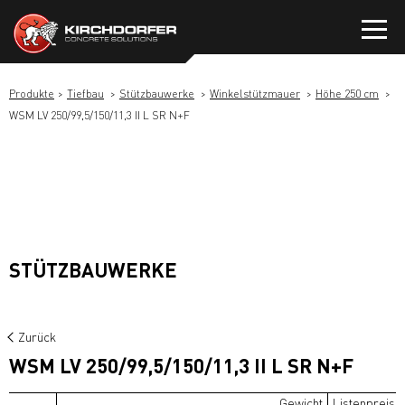
Zum
Inhalt
springen
Produkte
Tiefbau
Stützbauwerke
Winkelstützmauer
Höhe 250 cm
WSM LV 250/99,5/150/11,3 II L SR N+F
STÜTZBAUWERKE
Zurück
WSM LV 250/99,5/150/11,3 II L SR N+F
Gewicht
Listenpreis