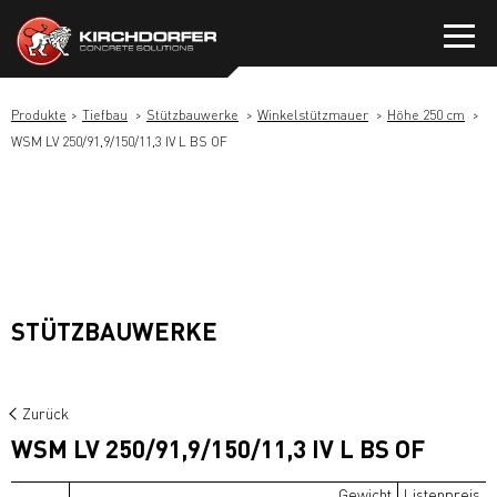
Zum
Inhalt
springen
Produkte
Tiefbau
Stützbauwerke
Winkelstützmauer
Höhe 250 cm
WSM LV 250/91,9/150/11,3 IV L BS OF
STÜTZBAUWERKE
Zurück
WSM LV 250/91,9/150/11,3 IV L BS OF
Gewicht
Listenpreis