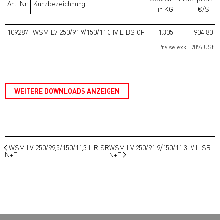
Art. Nr.
Kurzbezeichnung
in KG
€/ST
109287
WSM LV 250/91,9/150/11,3 IV L BS OF
1.305
904,80
Preise exkl. 20% USt.
WEITERE DOWNLOADS ANZEIGEN
WSM LV 250/99,5/150/11,3 II R SR
WSM LV 250/91,9/150/11,3 IV L SR
N+F
N+F