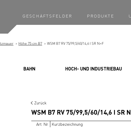
GESCHÄFTSFELDER
PRODUKTE
ützmauer
Höhe 75 cm B7
WSM B7 RV 75/99,5/60/14,6 I SR N+F
BAHN
HOCH- UND INDUSTRIEBAU
Zurück
WSM B7 RV 75/99,5/60/14,6 I SR 
Art. Nr.
Kurzbezeichnung