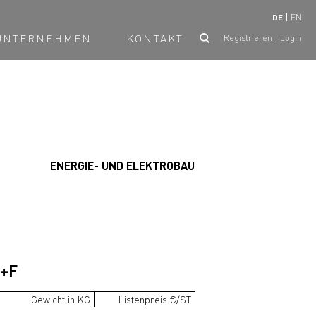
DE
EN
UNTERNEHMEN
KONTAKT
Registrieren
Login
ENERGIE- UND ELEKTROBAU
N+F
Gewicht in KG
Listenpreis €/ST