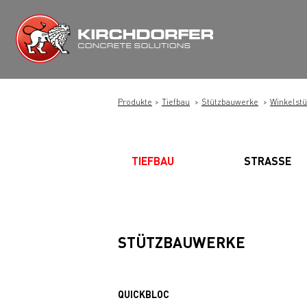
Zum
Inhalt
springen
Produkte
Tiefbau
Stützbauwerke
Winkelst
TIEFBAU
STRASSE
STÜTZBAUWERKE
QUICKBLOC