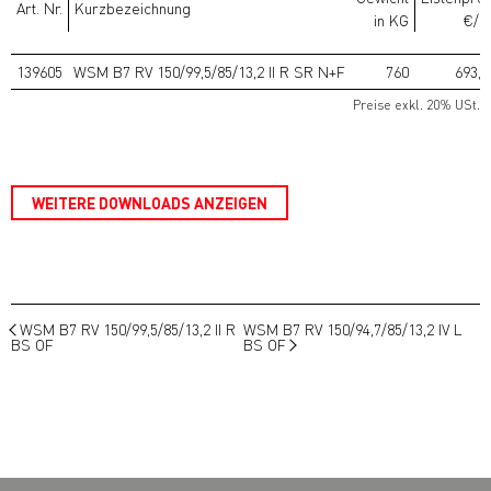
Art. Nr.
Kurzbezeichnung
in KG
€/S
139605
WSM B7 RV 150/99,5/85/13,2 II R SR N+F
760
693,7
Preise exkl. 20% USt.
WEITERE DOWNLOADS ANZEIGEN
WSM B7 RV 150/99,5/85/13,2 II R
WSM B7 RV 150/94,7/85/13,2 IV L
BS OF
BS OF