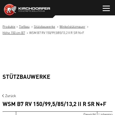
Zum
Inhalt
springen
Produkte
Tiefbau
Stützbauwerke
Winkelstützmauer
Höhe 150 cm B7
WSM B7 RV 150/99,5/85/13,2 II R SR N+F
STÜTZBAUWERKE
Zurück
WSM B7 RV 150/99,5/85/13,2 II R SR N+F
Gewicht
Listenprei