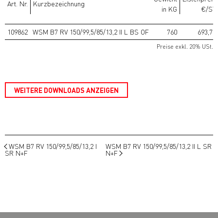
Art. Nr.
Kurzbezeichnung
in KG
€/ST
109862
WSM B7 RV 150/99,5/85/13,2 II L BS OF
760
693,70
Preise exkl. 20% USt.
WEITERE DOWNLOADS ANZEIGEN
WSM B7 RV 150/99,5/85/13,2 I
WSM B7 RV 150/99,5/85/13,2 II L SR
SR N+F
N+F