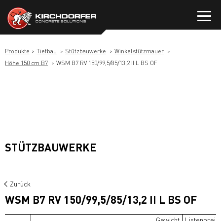
Zum
Inhalt
springen
Produkte
Tiefbau
Stützbauwerke
Winkelstützmauer
Höhe 150 cm B7
WSM B7 RV 150/99,5/85/13,2 II L BS OF
STÜTZBAUWERKE
Zurück
WSM B7 RV 150/99,5/85/13,2 II L BS OF
Gewicht
Listenpreis