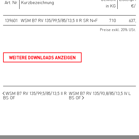
Art. Nr.
Kurzbezeichnung
in KG
€/S
139601
WSM B7 RV 135/99,5/85/13,5 II R SR N+F
710
637,1
Preise exkl. 20% USt.
WEITERE DOWNLOADS ANZEIGEN
WSM B7 RV 135/99,5/85/13,5 II R
WSM B7 RV 135/93,8/85/13,5 IV L
BS OF
BS OF