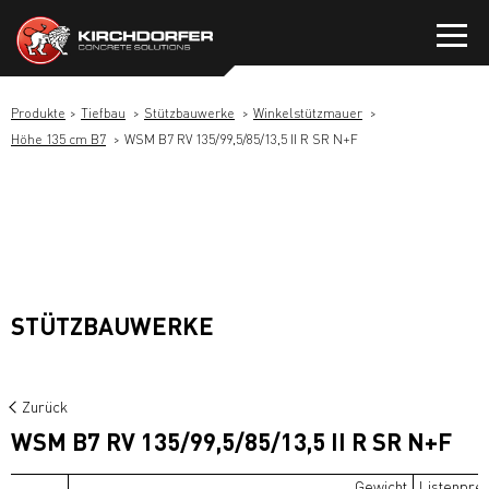
Zum
Inhalt
springen
Produkte
Tiefbau
Stützbauwerke
Winkelstützmauer
Höhe 135 cm B7
WSM B7 RV 135/99,5/85/13,5 II R SR N+F
STÜTZBAUWERKE
Zurück
WSM B7 RV 135/99,5/85/13,5 II R SR N+F
Gewicht
Listenprei