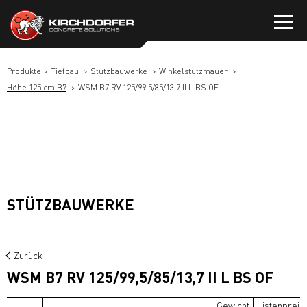
Zum
Inhalt
springen
Produkte
Tiefbau
Stützbauwerke
Winkelstützmauer
Höhe 125 cm B7
WSM B7 RV 125/99,5/85/13,7 II L BS OF
STÜTZBAUWERKE
Zurück
WSM B7 RV 125/99,5/85/13,7 II L BS OF
Gewicht
Listenpreis