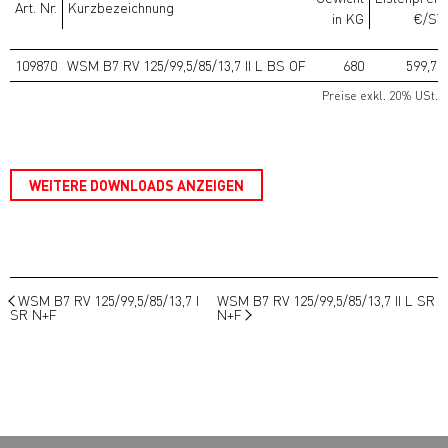
Art. Nr.
Kurzbezeichnung
in KG
€/ST
109870
WSM B7 RV 125/99,5/85/13,7 II L BS OF
680
599,70
Preise exkl. 20% USt.
WEITERE DOWNLOADS ANZEIGEN
WSM B7 RV 125/99,5/85/13,7 I
WSM B7 RV 125/99,5/85/13,7 II L SR
SR N+F
N+F