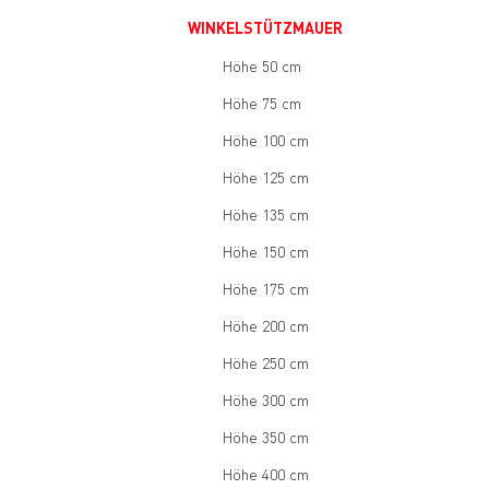
WINKELSTÜTZMAUER
Höhe 50 cm
Höhe 75 cm
Höhe 100 cm
Höhe 125 cm
Höhe 135 cm
Höhe 150 cm
Höhe 175 cm
Höhe 200 cm
Höhe 250 cm
Höhe 300 cm
Höhe 350 cm
Höhe 400 cm