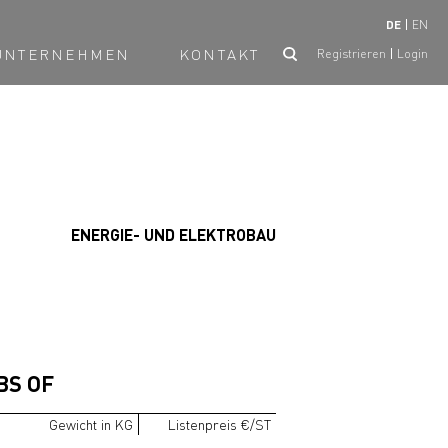
DE
EN
UNTERNEHMEN
KONTAKT
Registrieren
Login
ENERGIE- UND ELEKTROBAU
 BS OF
Gewicht in KG
Listenpreis €/ST