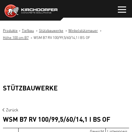
Zum
Inhalt
springen
Produkte
Tiefbau
Stützbauwerke
Winkelstützmauer
Höhe 100 cm B7
WSM B7 RV 100/99,5/60/14,1 I BS OF
STÜTZBAUWERKE
Zurück
WSM B7 RV 100/99,5/60/14,1 I BS OF
Gewicht
Listenpreis