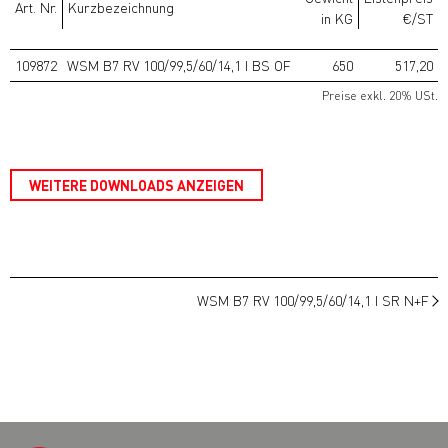
Art. Nr.
Kurzbezeichnung
in KG
€/ST
109872
WSM B7 RV 100/99,5/60/14,1 I BS OF
650
517,20
Preise exkl. 20% USt.
WEITERE DOWNLOADS ANZEIGEN
WSM B7 RV 100/99,5/60/14,1 I SR N+F