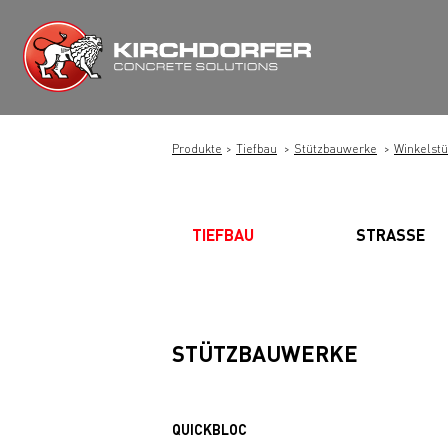
Zum
Inhalt
springen
Produkte
Tiefbau
Stützbauwerke
Winkelst
TIEFBAU
STRASSE
STÜTZBAUWERKE
QUICKBLOC