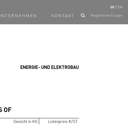
DE
EN
UNTERNEHMEN
KONTAKT
Registrieren
Login
ENERGIE- UND ELEKTROBAU
S OF
Gewicht in KG
Listenpreis €/ST