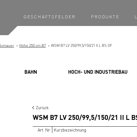
GESCHÄFTSFELDER
PRODUKTE
ützmauer
Höhe 250 cm B7
WSM B7 LV 250/99,5/150/21 II L BS OF
BAHN
HOCH- UND INDUSTRIEBAU
Zurück
WSM B7 LV 250/99,5/150/21 II L B
Art. Nr.
Kurzbezeichnung