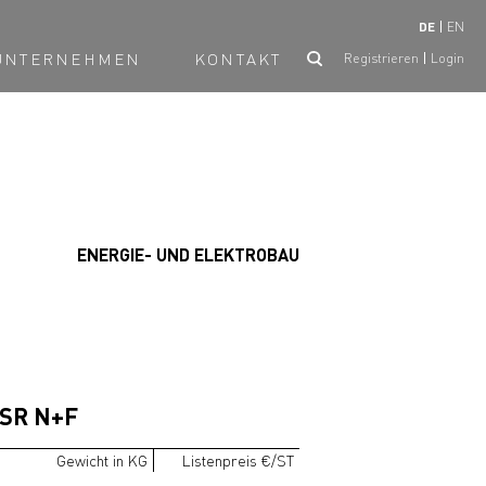
DE
EN
UNTERNEHMEN
KONTAKT
Registrieren
Login
ENERGIE- UND ELEKTROBAU
 SR N+F
Gewicht in KG
Listenpreis €/ST