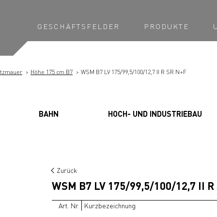
GESCHÄFTSFELDER
PRODUKTE
ützmauer
Höhe 175 cm B7
WSM B7 LV 175/99,5/100/12,7 II R SR N+F
BAHN
HOCH- UND INDUSTRIEBAU
Zurück
WSM B7 LV 175/99,5/100/12,7 II R
Art. Nr.
Kurzbezeichnung