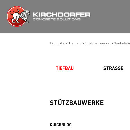
Zum
Inhalt
springen
Produkte
Tiefbau
Stützbauwerke
Winkelst
TIEFBAU
STRASSE
STÜTZBAUWERKE
QUICKBLOC