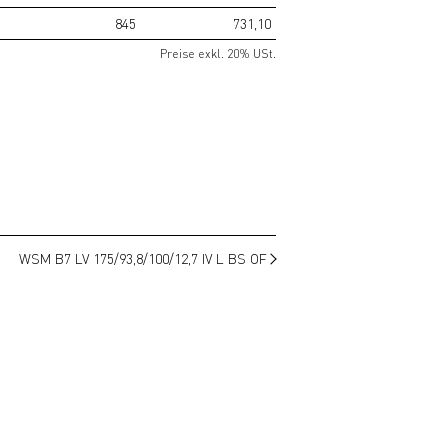
845
731,10
Preise exkl. 20% USt.
WSM B7 LV 175/93,8/100/12,7 IV L BS OF