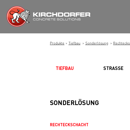
Zum
Inhalt
springen
Produkte
Tiefbau
Sonderlösung
Rechtecks
TIEFBAU
STRASSE
SONDERLÖSUNG
RECHTECKSCHACHT