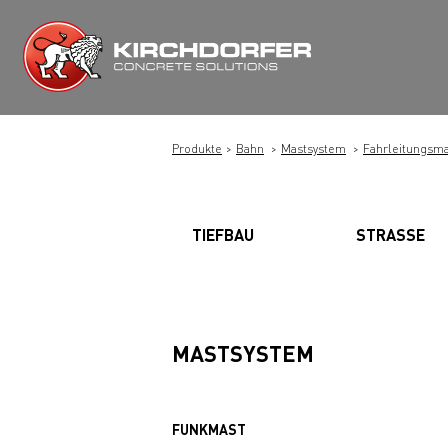
Zum
Inhalt
springen
Produkte
Bahn
Mastsystem
Fahrleitungsma
TIEFBAU
STRASSE
MASTSYSTEM
FUNKMAST