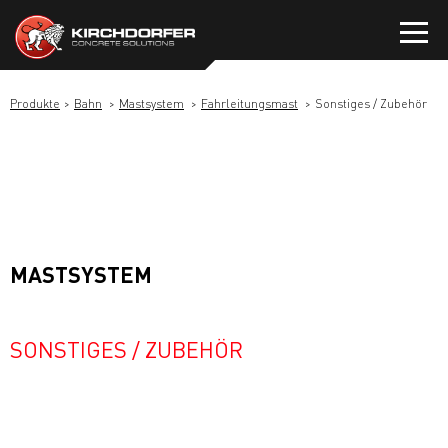
Zum
Inhalt
springen
Produkte
Bahn
Mastsystem
Fahrleitungsmast
Sonstiges / Zubehör
MASTSYSTEM
SONSTIGES / ZUBEHÖR