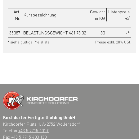
Art.
Gewicht
Listenpreis
Kurzbezeichnung
Nr.
in KG
€/
35087
BELASTUNGSGEWICHT 461.73.02
30
-*
* siehe gültige Preisliste
Preise exkl. 20% USt.
Kirchdorfer Fertigteilholding GmbH
Kirchdorfer Platz 1, A-2752 Wöllersdorf
Telefon
+43 5 7715 101 0
Fax +43 5 7715 400 130