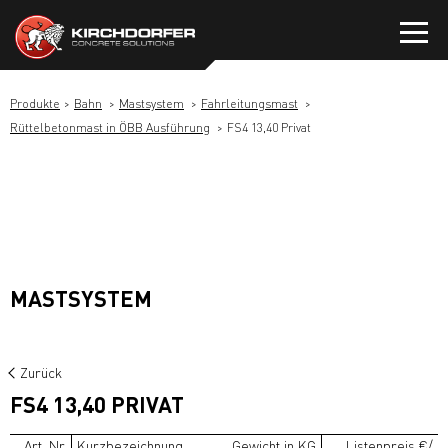
Zum
Inhalt
springen
Produkte
Bahn
Mastsystem
Fahrleitungsmast
Rüttelbetonmast in ÖBB Ausführung
FS4 13,40 Privat
MASTSYSTEM
Zurück
FS4 13,40 PRIVAT
Art. Nr.
Kurzbezeichnung
Gewicht in KG
Listenpreis €/