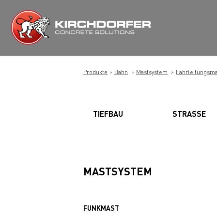
Zum
Inhalt
springen
Produkte
Bahn
Mastsystem
Fahrleitungsma
TIEFBAU
STRASSE
MASTSYSTEM
FUNKMAST