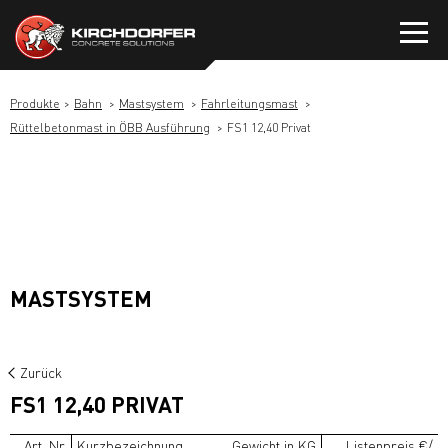
Zum
Inhalt
springen
Produkte
Bahn
Mastsystem
Fahrleitungsmast
Rüttelbetonmast in ÖBB Ausführung
FS1 12,40 Privat
MASTSYSTEM
Zurück
FS1 12,40 PRIVAT
Art. Nr.
Kurzbezeichnung
Gewicht in KG
Listenpreis €/