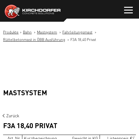
Zum
Inhalt
springen
Produkte
Bahn
Mastsystem
Fahrleitungsmast
Rüttelbetonmast in ÖBB Ausführung
F3A 18,40 Privat
MASTSYSTEM
Zurück
F3A 18,40 PRIVAT
Art. Nr.
Kurzbezeichnung
Gewicht in KG
Listenpreis €/