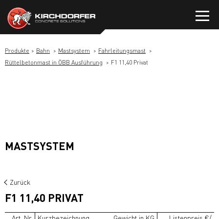
Zum
Inhalt
springen
Produkte
Bahn
Mastsystem
Fahrleitungsmast
Rüttelbetonmast in ÖBB Ausführung
F1 11,40 Privat
MASTSYSTEM
Zurück
F1 11,40 PRIVAT
Art. Nr.
Kurzbezeichnung
Gewicht in KG
Listenpreis €/