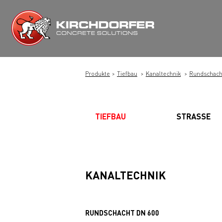
Zum
Inhalt
springen
Produkte
Tiefbau
Kanaltechnik
Rundschach
TIEFBAU
STRASSE
KANALTECHNIK
RUNDSCHACHT DN 600