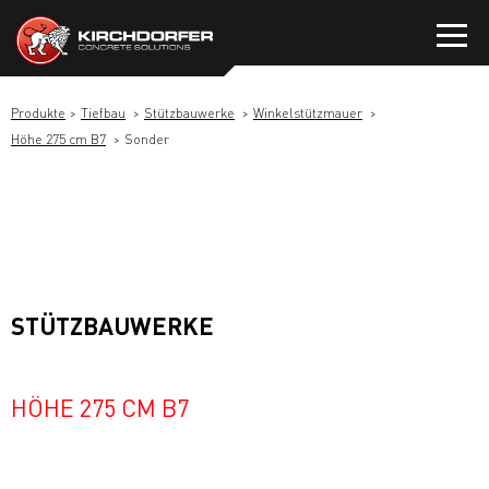
Zum
Inhalt
springen
Produkte
Tiefbau
Stützbauwerke
Winkelstützmauer
Höhe 275 cm B7
Sonder
STÜTZBAUWERKE
HÖHE 275 CM B7