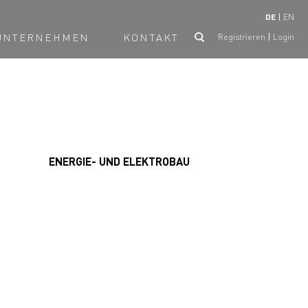
DE
EN
UNTERNEHMEN
KONTAKT
Registrieren
Login
ENERGIE- UND ELEKTROBAU