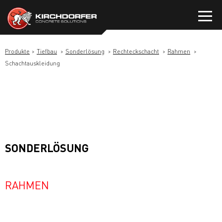
Zum
Inhalt
springen
Produkte
Tiefbau
Sonderlösung
Rechteckschacht
Rahmen
Schachtauskleidung
SONDERLÖSUNG
RAHMEN