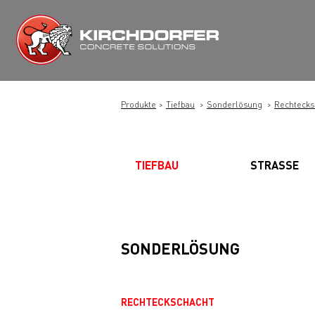
Zum
Inhalt
springen
Produkte
Tiefbau
Sonderlösung
Rechtecks
TIEFBAU
STRASSE
SONDERLÖSUNG
RECHTECKSCHACHT