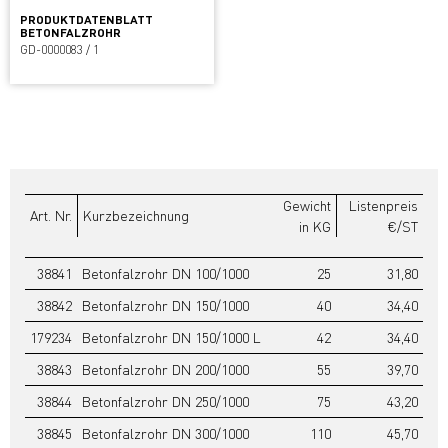
PRODUKTDATENBLATT
BETONFALZROHR
GD-0000083 / 1
Gewicht
Listenpreis
Art. Nr.
Kurzbezeichnung
in KG
€/ST
38841
Betonfalzrohr DN 100/1000
25
31,80
38842
Betonfalzrohr DN 150/1000
40
34,40
179234
Betonfalzrohr DN 150/1000 L
42
34,40
38843
Betonfalzrohr DN 200/1000
55
39,70
38844
Betonfalzrohr DN 250/1000
75
43,20
38845
Betonfalzrohr DN 300/1000
110
45,70