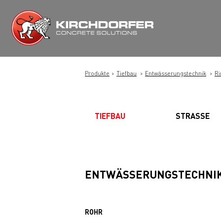
Zum
Inhalt
springen
Produkte
Tiefbau
Entwässerungstechnik
Ri
TIEFBAU
STRASSE
ENTWÄSSERUNGSTECHNI
ROHR