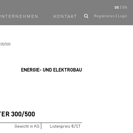
DE
EN
UNTERNEHMEN
KONTAKT
Registrieren
Login
300/500
ENERGIE- UND ELEKTROBAU
ER 300/500
Gewicht in KG
Listenpreis €/ST