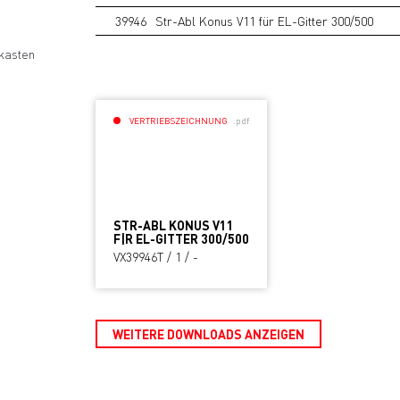
39946
Str-Abl Konus V11 für EL-Gitter 300/500
kasten
VERTRIEBSZEICHNUNG
.pdf
STR-ABL KONUS V11
F|R EL-GITTER 300/500
VX39946T / 1 / -
WEITERE DOWNLOADS ANZEIGEN