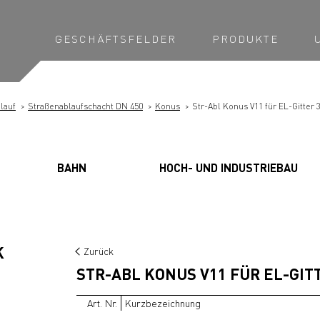
GESCHÄFTSFELDER
PRODUKTE
lauf
Straßenablaufschacht DN 450
Konus
Str-Abl Konus V11 für EL-Gitter 
BAHN
HOCH- UND INDUSTRIEBAU
K
Zurück
STR-ABL KONUS V11 FÜR EL-GITT
Art. Nr.
Kurzbezeichnung