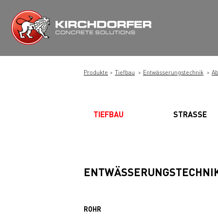
Zum
Inhalt
springen
Produkte
Tiefbau
Entwässerungstechnik
Ab
TIEFBAU
STRASSE
ENTWÄSSERUNGSTECHNI
ROHR