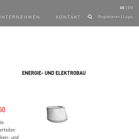
DE
EN
UNTERNEHMEN
KONTAKT
Registrieren
Login
ENERGIE- UND ELEKTROBAU
0
te
rteilen
cken- und