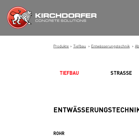
Zum
Inhalt
springen
Produkte
Tiefbau
Entwässerungstechnik
Ab
TIEFBAU
STRASSE
ENTWÄSSERUNGSTECHNI
ROHR