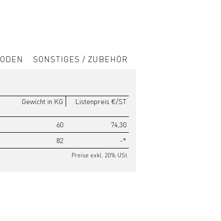
ODEN
SONSTIGES / ZUBEHÖR
Gewicht in KG
Listenpreis €/ST
60
74,30
82
-*
Preise exkl. 20% USt.