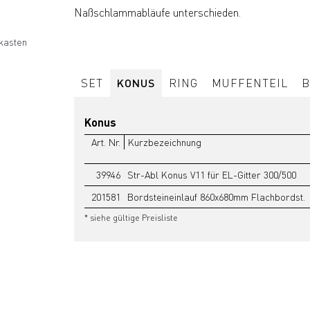
Naßschlammabläufe unterschieden.
kasten
SET
KONUS
RING
MUFFENTEIL
B
Konus
Art. Nr.
Kurzbezeichnung
39946
Str-Abl Konus V11 für EL-Gitter 300/500
201581
Bordsteineinlauf 860x680mm Flachbordst.
* siehe gültige Preisliste