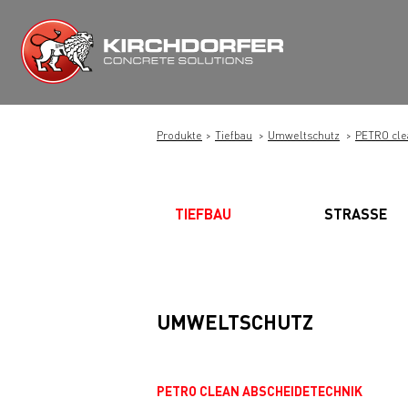
Zum
Inhalt
springen
Produkte
Tiefbau
Umweltschutz
PETRO cle
TIEFBAU
STRASSE
UMWELTSCHUTZ
PETRO CLEAN ABSCHEIDETECHNIK