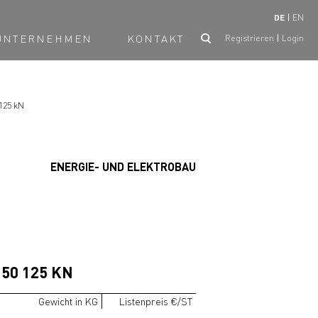
DE
EN
UNTERNEHMEN
KONTAKT
Registrieren
Login
125 kN
ENERGIE- UND ELEKTROBAU
50 125 KN
Gewicht in KG
Listenpreis €/ST