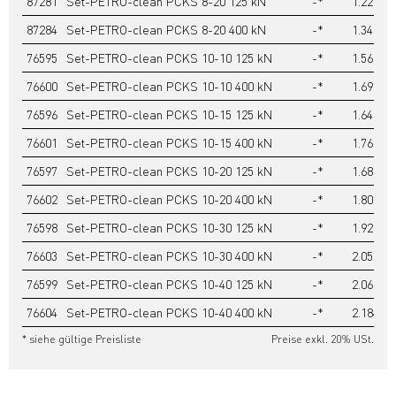
87281
Set-PETRO-clean PCKS 8-20 125 kN
-*
1.220,20
87284
Set-PETRO-clean PCKS 8-20 400 kN
-*
1.342,20
76595
Set-PETRO-clean PCKS 10-10 125 kN
-*
1.568,10
76600
Set-PETRO-clean PCKS 10-10 400 kN
-*
1.690,10
76596
Set-PETRO-clean PCKS 10-15 125 kN
-*
1.640,70
76601
Set-PETRO-clean PCKS 10-15 400 kN
-*
1.762,70
76597
Set-PETRO-clean PCKS 10-20 125 kN
-*
1.686,50
76602
Set-PETRO-clean PCKS 10-20 400 kN
-*
1.808,50
76598
Set-PETRO-clean PCKS 10-30 125 kN
-*
1.929,50
76603
Set-PETRO-clean PCKS 10-30 400 kN
-*
2.051,50
76599
Set-PETRO-clean PCKS 10-40 125 kN
-*
2.062,30
76604
Set-PETRO-clean PCKS 10-40 400 kN
-*
2.184,30
* siehe gültige Preisliste
Preise exkl. 20% USt.