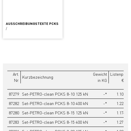
AUSSCHREIBUNGSTEXTE PCKS
/
Art.
Gewicht
Listenpreis
Kurzbezeichnung
Nr.
in KG
€/ST
87279
Set-PETRO-clean PCKS 8-10 125 kN
-*
1.101,80
87282
Set-PETRO-clean PCKS 8-10 400 kN
-*
1.223,80
87280
Set-PETRO-clean PCKS 8-15 125 kN
-*
1.174,40
87283
Set-PETRO-clean PCKS 8-15 400 kN
-*
1.277,20