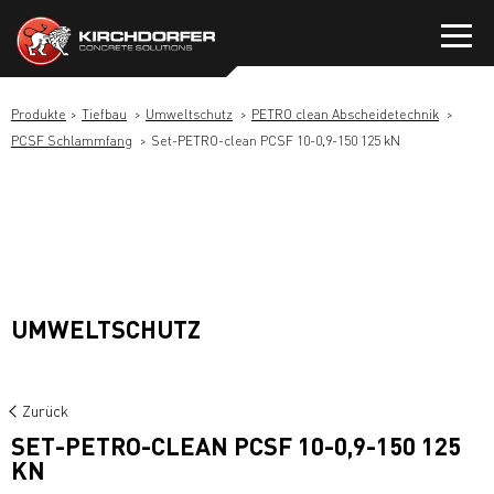
Zum
Inhalt
springen
Produkte
Tiefbau
Umweltschutz
PETRO clean Abscheidetechnik
PCSF Schlammfang
Set-PETRO-clean PCSF 10-0,9-150 125 kN
UMWELTSCHUTZ
Zurück
SET-PETRO-CLEAN PCSF 10-0,9-150 125
KN