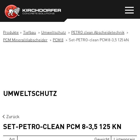
Zum
Inhalt
springen
Produkte
Tiefbau
Umweltschutz
PETRO clean Abscheidetechnik
PCM Mineralölabscheider
PCM 8
Set-PETRO-clean PCM 8-3,5 125 kN
UMWELTSCHUTZ
Zurück
SET-PETRO-CLEAN PCM 8-3,5 125 KN
Art.
Gewicht
Listenpreis