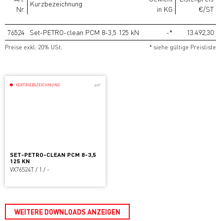
Kurzbezeichnung
Nr.
in KG
€/ST
76524
Set-PETRO-clean PCM 8-3,5 125 kN
-*
13.492,30
Preise exkl. 20% USt.
* siehe gültige Preisliste
VERTRIEBSZEICHNUNG
.pdf
SET-PETRO-CLEAN PCM 8-3,5
125 KN
VX76524T / 1 / -
WEITERE DOWNLOADS ANZEIGEN