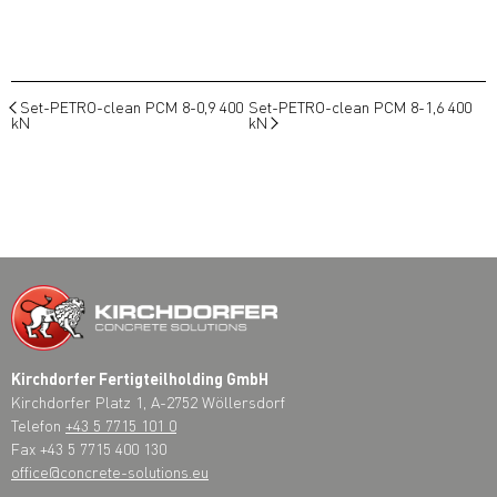
Set-PETRO-clean PCM 8-0,9 400
Set-PETRO-clean PCM 8-1,6 400
kN
kN
Kirchdorfer Fertigteilholding GmbH
Kirchdorfer Platz 1, A-2752 Wöllersdorf
Telefon
+43 5 7715 101 0
Fax +43 5 7715 400 130
office@concrete-solutions.eu