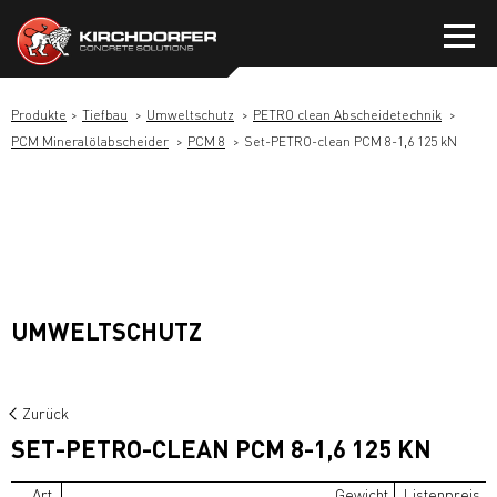
Zum
Inhalt
springen
Produkte
Tiefbau
Umweltschutz
PETRO clean Abscheidetechnik
PCM Mineralölabscheider
PCM 8
Set-PETRO-clean PCM 8-1,6 125 kN
UMWELTSCHUTZ
Zurück
SET-PETRO-CLEAN PCM 8-1,6 125 KN
Art.
Gewicht
Listenpreis