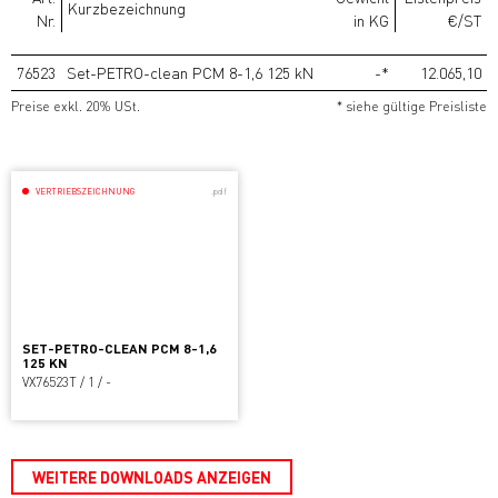
Kurzbezeichnung
Nr.
in KG
€/ST
76523
Set-PETRO-clean PCM 8-1,6 125 kN
-*
12.065,10
Preise exkl. 20% USt.
* siehe gültige Preisliste
VERTRIEBSZEICHNUNG
.pdf
SET-PETRO-CLEAN PCM 8-1,6
125 KN
VX76523T / 1 / -
WEITERE DOWNLOADS ANZEIGEN