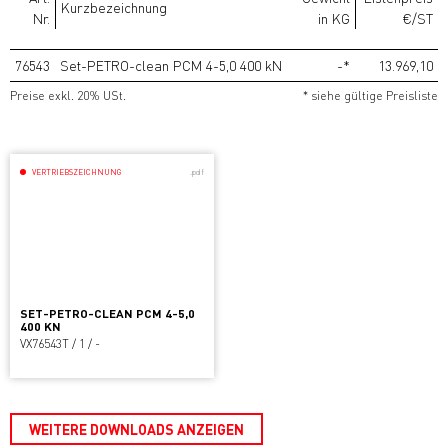
Kurzbezeichnung
Nr.
in KG
€/ST
76543
Set-PETRO-clean PCM 4-5,0 400 kN
-*
13.969,10
Preise exkl. 20% USt.
* siehe gültige Preisliste
VERTRIEBSZEICHNUNG
.pdf
SET-PETRO-CLEAN PCM 4-5,0
400 KN
VX76543T / 1 / -
WEITERE DOWNLOADS ANZEIGEN