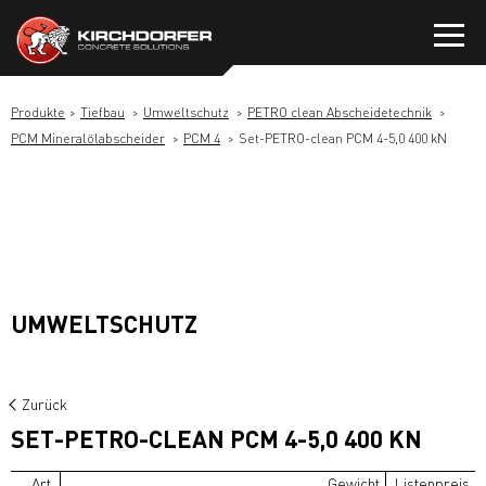
Zum
Inhalt
springen
Produkte
Tiefbau
Umweltschutz
PETRO clean Abscheidetechnik
PCM Mineralölabscheider
PCM 4
Set-PETRO-clean PCM 4-5,0 400 kN
UMWELTSCHUTZ
Zurück
SET-PETRO-CLEAN PCM 4-5,0 400 KN
Art.
Gewicht
Listenpreis