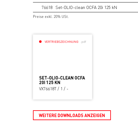
76618
Set-OLIO-clean OCFA 20i 125 kN
Preise exkl. 20% USt.
VERTRIEBSZEICHNUNG
.pdf
SET-OLIO-CLEAN OCFA
20I 125 KN
VX76618T / 1 / -
WEITERE DOWNLOADS ANZEIGEN