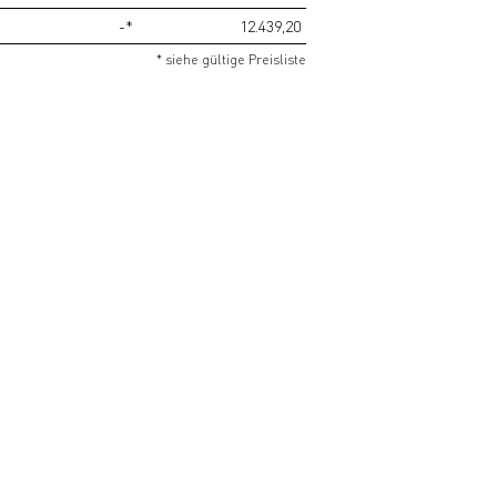
-*
12.439,20
* siehe gültige Preisliste