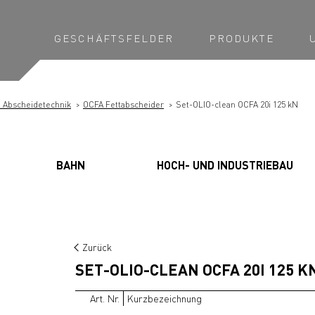
GESCHÄFTSFELDER
PRODUKTE
n Abscheidetechnik
OCFA Fettabscheider
Set-OLIO-clean OCFA 20i 125 kN
BAHN
HOCH- UND INDUSTRIEBAU
Zurück
SET-OLIO-CLEAN OCFA 20I 125 K
Art. Nr.
Kurzbezeichnung