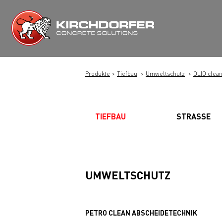
Zum
Inhalt
springen
Produkte
Tiefbau
Umweltschutz
OLIO clea
TIEFBAU
STRASSE
UMWELTSCHUTZ
PETRO CLEAN ABSCHEIDETECHNIK