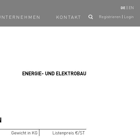
DE
EN
UNTERNEHMEN
KONTAKT
Registrieren
Login
ENERGIE- UND ELEKTROBAU
N
Gewicht in KG
Listenpreis €/ST