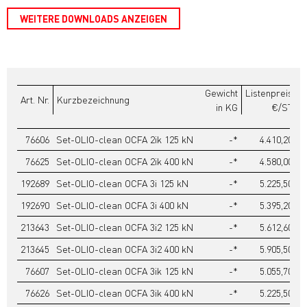
WEITERE DOWNLOADS ANZEIGEN
Gewicht
Listenpreis
Art. Nr.
Kurzbezeichnung
in KG
€/ST
76606
Set-OLIO-clean OCFA 2ik 125 kN
-*
4.410,20
76625
Set-OLIO-clean OCFA 2ik 400 kN
-*
4.580,00
192689
Set-OLIO-clean OCFA 3i 125 kN
-*
5.225,50
192690
Set-OLIO-clean OCFA 3i 400 kN
-*
5.395,20
213643
Set-OLIO-clean OCFA 3i2 125 kN
-*
5.612,60
213645
Set-OLIO-clean OCFA 3i2 400 kN
-*
5.905,50
76607
Set-OLIO-clean OCFA 3ik 125 kN
-*
5.055,70
76626
Set-OLIO-clean OCFA 3ik 400 kN
-*
5.225,50