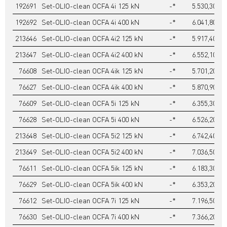
192691
Set-OLIO-clean OCFA 4i 125 kN
-*
5.530,30
192692
Set-OLIO-clean OCFA 4i 400 kN
-*
6.041,80
213646
Set-OLIO-clean OCFA 4i2 125 kN
-*
5.917,40
213647
Set-OLIO-clean OCFA 4i2 400 kN
-*
6.552,10
76608
Set-OLIO-clean OCFA 4ik 125 kN
-*
5.701,20
76627
Set-OLIO-clean OCFA 4ik 400 kN
-*
5.870,90
76609
Set-OLIO-clean OCFA 5i 125 kN
-*
6.355,30
76628
Set-OLIO-clean OCFA 5i 400 kN
-*
6.526,20
213648
Set-OLIO-clean OCFA 5i2 125 kN
-*
6.742,40
213649
Set-OLIO-clean OCFA 5i2 400 kN
-*
7.036,50
76611
Set-OLIO-clean OCFA 5ik 125 kN
-*
6.183,30
76629
Set-OLIO-clean OCFA 5ik 400 kN
-*
6.353,20
76612
Set-OLIO-clean OCFA 7i 125 kN
-*
7.196,50
76630
Set-OLIO-clean OCFA 7i 400 kN
-*
7.366,20