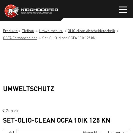
Zum
Inhalt
springen
Produkte
Tiefbau
Umweltschutz
OLIO clean Abscheidetechnik
OCFA Fettabscheider
Set-OLIO-clean OCFA 10ik 125 kN
UMWELTSCHUTZ
Zurück
SET-OLIO-CLEAN OCFA 10IK 125 KN
Art.
Gewicht in
Listenpreis