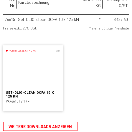
Kurzbezeichnung
Nr.
KG
€/ST
76615
Set-OLIO-clean OCFA 10ik 125 kN
-*
8.437,60
Preise exkl. 20% USt.
* siehe gültige Preisliste
VERTRIEBSZEICHNUNG
.pdf
SET-OLIO-CLEAN OCFA 10IK
125 KN
VX76615T / 1 / -
WEITERE DOWNLOADS ANZEIGEN