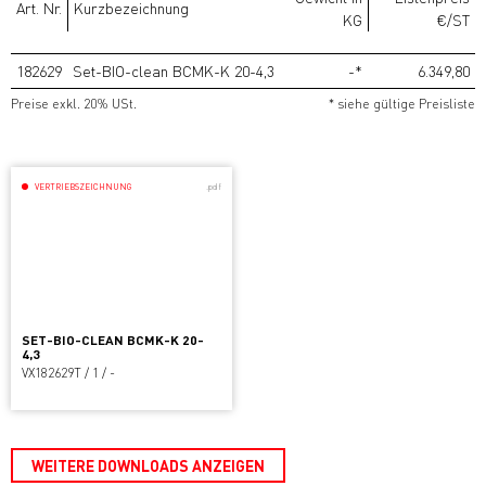
Art. Nr.
Kurzbezeichnung
KG
€/ST
182629
Set-BIO-clean BCMK-K 20-4,3
-*
6.349,80
Preise exkl. 20% USt.
* siehe gültige Preisliste
VERTRIEBSZEICHNUNG
.pdf
SET-BIO-CLEAN BCMK-K 20-
4,3
VX182629T / 1 / -
WEITERE DOWNLOADS ANZEIGEN