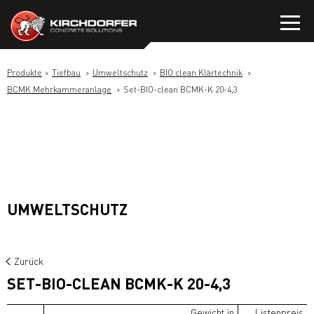
Zum
Inhalt
springen
Produkte
Tiefbau
Umweltschutz
BIO clean Klärtechnik
BCMK Mehrkammeranlage
Set-BIO-clean BCMK-K 20-4,3
UMWELTSCHUTZ
Zurück
SET-BIO-CLEAN BCMK-K 20-4,3
Gewicht in
Listenpreis