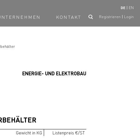
DE
EN
UNTERNEHMEN
KONTAKT
Registrieren
Login
behälter
ENERGIE- UND ELEKTROBAU
ERBEHÄLTER
Gewicht in KG
Listenpreis €/ST